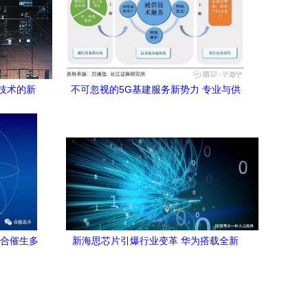
信技术的新
不可忽视的5G基建服务新势力 专业与供
应链协同引领网络基建新纪元
融合催生多
新海思芯片引爆行业变革 华为搭载全新
CPU架构，挣脱ARM桎梏，领跑5G通信
技术服务