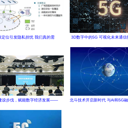
准定位引发隐私担忧 我们真的需
3D数字中的5G 可视化未来通
要“不敢用”5G手机吗？
维度
建设步伐，赋能数字经济发展——
北斗技术开启新时代 与AI和5G
工信部专题会议部署新举措
元新业态